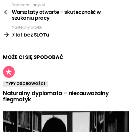
Poprzedni artykuł
Zobacz
więcej
Warsztaty otwarte – skuteczność w
szukaniu pracy
Następny artykuł
7 lat bez SLOTu
MOŻE CI SIĘ SPODOBAĆ
TYPY OSOBOWOŚCI
Naturalny dyplomata – niezauważalny
flegmatyk