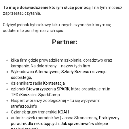
To moje doświadczenie którym służę pomocą
. I na tym możesz
zaprzestać czytania.
Gdybyś jednak był ciekawy kilku innych czynności którym się
oddałem to poniżej masz ich spis:
Partner:
kilka firm gdzie prowadziłem szkolenia, doradztwo oraz
kampanie. Na dole strony – nazwy tych firm
Wykładowca
Alternatywnej Szkoły Biznesu i rozwoju
osobistego
,
dziennikarz radia
Kontestacja
członek
Stowarzyszenia SPARK
, które organizuje mi.in
TEDxKoszalin
i
SparkCamp
Ekspert w branży zoologicznej – tu się wyżywam:
strefazoo.info
Członek grupy trenerskiej
KOAH
autor książek i poradników ( Jasna Strona mocy,
Praktyczny
poradnik dla rekrutujących
,
Jak sprzedawać w sklepie