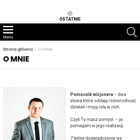
OSTATNIE
S
Menu
Jesteś tutaj:
Strona główna
O mnie
O MNIE
Pomocnik wizjonera
– dwa
słowa które oddają różnorodność
działań i moją rolę w nich.
Czyli Ty masz pomysł – ja
pomagam w jego realizacji.
7 letnie doświadczenie we