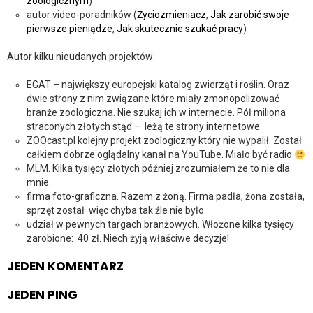
zoologicznym
)
autor video-poradników (
Życiozmieniacz
,
Jak zarobić swoje
pierwsze pieniądze
,
Jak skutecznie szukać pracy
)
Autor kilku nieudanych projektów:
EGAT – największy europejski katalog zwierząt i roślin. Oraz
dwie strony z nim związane które miały zmonopolizować
branże zoologiczna. Nie szukaj ich w internecie. Pół miliona
straconych złotych stąd – leżą te strony internetowe
ZOOcast.pl kolejny projekt zoologiczny który nie wypalił. Został
całkiem dobrze oglądalny kanał na YouTube. Miało być radio
MLM. Kilka tysięcy złotych później zrozumiałem że to nie dla
mnie.
firma foto-graficzna. Razem z żoną. Firma padła, żona została,
sprzęt został więc chyba tak źle nie było
udział w pewnych targach branżowych. Włożone kilka tysięcy
zarobione: 40 zł. Niech żyją właściwe decyzje!
JEDEN KOMENTARZ
JEDEN PING