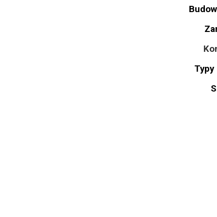
Budow
Za
Ko
Typy
S