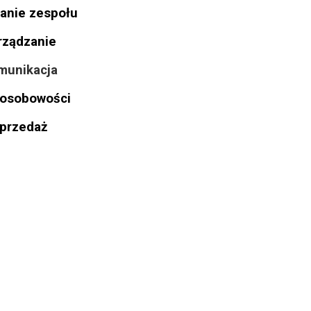
anie zespołu
rządzanie
munikacja
 osobowości
przedaż