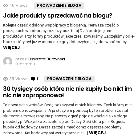
40
Views
PROWADZENIE BLOGA
Jakie produkty sprzedawać na blogu?
Kolejna część odsłony współpracy z blogerką. Pierwsza część o
początkach współpracy przeczytasz tutaj Dziś podejmę temat
produktów. Trzy formy produktów jakie zrealizowaliśmy. Zaczęliśmy od e-
booka który był już w momencie gdy dołączyłem, się do współpracy.
WIĘCEJ
przez
Krzysztof Burzynski
9 lat temu
35
Views
1
komentarz
PROWADZENIE BLOGA
30 tysięcy osób które nic nie kupiły bo nikt im
nic nie zaproponował
To nowa seria wpisów. Będę pokazywał moich klientów. Tych którzy mieli
problem do rozwiązania. A ja służyłem pomocą by ten problem został
skutecznie rozwiązany. Na pierwszy ogień pójdzie właścicielka bloga
psiediety.pl Wszystko zaczęło się od Daszy. Suki która pani Bogusia
kupiła od hodowcy. Dasza zaczęła mieć coraz częstsze problemy
WIĘCEJ
zdrowotne. Ani hodowcy ani weterynarze nie […]