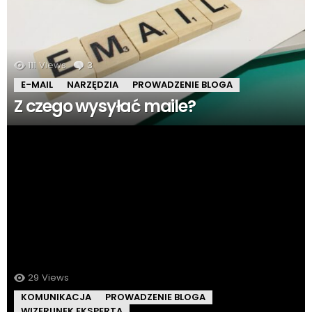
111
Views
3
komentarze
E-MAIL
NARZĘDZIA
PROWADZENIE BLOGA
Z czego wysyłać maile?
29
Views
KOMUNIKACJA
PROWADZENIE BLOGA
WIZERUNEK EKSPERTA