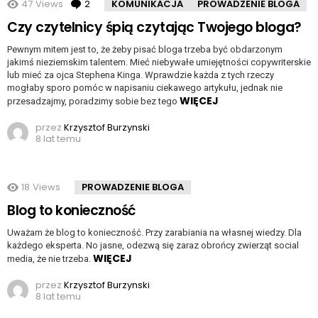
47
Views
2
komentarze
KOMUNIKACJA
PROWADZENIE BLOGA
Czy czytelnicy śpią czytając Twojego bloga?
Pewnym mitem jest to, że żeby pisać bloga trzeba być obdarzonym
jakimś nieziemskim talentem. Mieć niebywałe umiejętności copywriterskie
lub mieć za ojca Stephena Kinga. Wprawdzie każda z tych rzeczy
mogłaby sporo pomóc w napisaniu ciekawego artykułu, jednak nie
WIĘCEJ
przesadzajmy, poradzimy sobie bez tego
przez
Krzysztof Burzynski
8 lat temu
18
Views
PROWADZENIE BLOGA
Blog to konieczność
Uważam że blog to konieczność. Przy zarabiania na własnej wiedzy. Dla
każdego eksperta. No jasne, odezwą się zaraz obrońcy zwierząt social
WIĘCEJ
media, że nie trzeba.
przez
Krzysztof Burzynski
8 lat temu