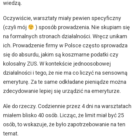
wiedzą.
p
l
Oczywiście, warsztaty miały pewien specyficzny
i
(czyli mój
) sposób prowadzenia. Nie skupiam się
k
na formalnych stronach działalności. Wręcz unikam
ó
ich. Prowadzenie firmy w Polsce często sprowadza
w
się do absurdu, jakim są koszmarne podatki czy
d
kolosalny ZUS. W kontekście jednoosobowej
ź
działalności i tego, że nie ma co liczyć na sensowną
w
emeryturę. Za te same odkładane pieniądze można
i
zdecydowanie lepiej się urządzić na emeryturze.
ę
Ale do rzeczy. Codziennie przez 4 dni na warsztatach
k
miałem blisko 40 osób. Licząc, że limit miał być 25
o
osób, to wskazuje, że było zapotrzebowanie na ten
w
temat.
y