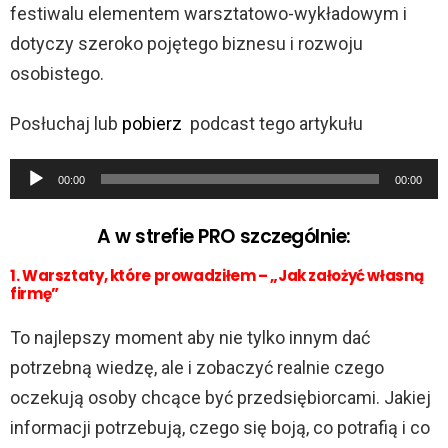
festiwalu elementem warsztatowo-wykładowym i
dotyczy szeroko pojętego biznesu i rozwoju
osobistego.
Posłuchaj lub
pobierz
podcast tego artykułu
O
00:00
00:00
d
t
A w strefie PRO szczególnie:
w
1. Warsztaty, które prowadziłem – „Jak założyć własną
a
firmę”
r
To najlepszy moment aby nie tylko innym dać
z
potrzebną wiedzę, ale i zobaczyć realnie czego
a
oczekują osoby chcące być przedsiębiorcami. Jakiej
c
informacji potrzebują, czego się boją, co potrafią i co
z