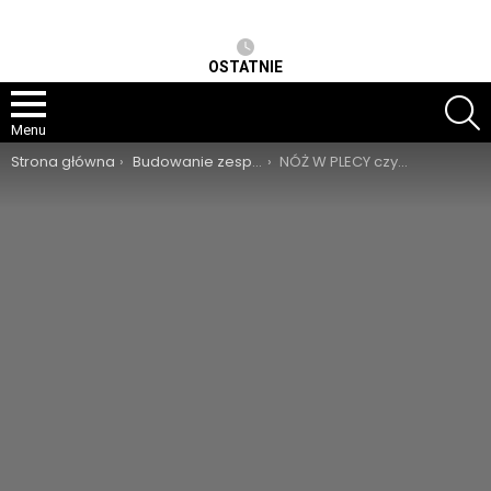
OSTATNIE
S
Menu
Jesteś tutaj:
Strona główna
Budowanie zespołu
NÓŻ W PLECY czyli dlaczego były pracownik nie odniesie sukcesu