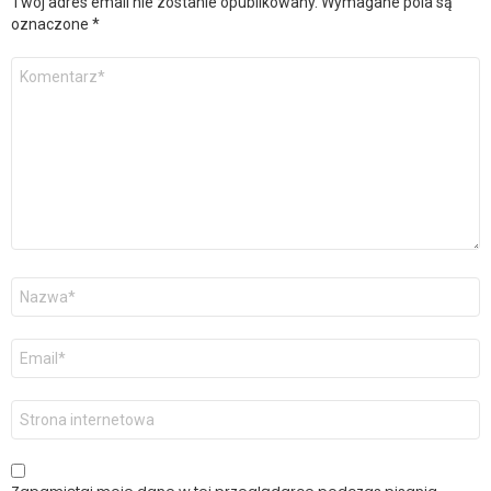
Twój adres email nie zostanie opublikowany.
Wymagane pola są
oznaczone
*
Komentarz
*
Nazwa
*
Adres
email
*
Witryna
internetowa