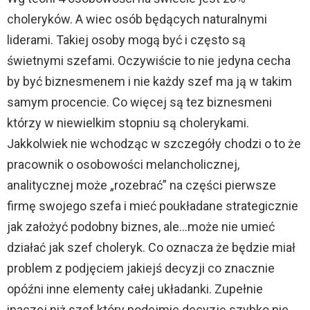
choleryków. A wiec osób będących naturalnymi
liderami. Takiej osoby mogą być i często są
świetnymi szefami. Oczywiście to nie jedyna cecha
by być biznesmenem i nie każdy szef ma ją w takim
samym procencie. Co więcej są tez biznesmeni
którzy w niewielkim stopniu są cholerykami.
Jakkolwiek nie wchodząc w szczegóły chodzi o to że
pracownik o osobowości melancholicznej,
analitycznej może „rozebrać” na części pierwsze
firmę swojego szefa i mieć poukładane strategicznie
jak założyć podobny biznes, ale…może nie umieć
działać jak szef choleryk. Co oznacza że będzie miał
problem z podjęciem jakiejś decyzji co znacznie
opóźni inne elementy całej układanki. Zupełnie
inaczej niż szef który podejmie decyzję szybko nie