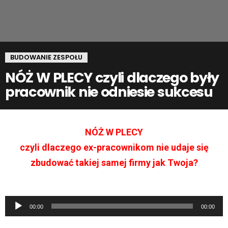
BUDOWANIE ZESPOŁU
NÓŻ W PLECY czyli dlaczego były
pracownik nie odniesie sukcesu
NÓŻ W PLECY
czyli dlaczego ex-pracownikom nie udaje się
zbudować takiej samej firmy jak Twoja?
O
00:00
00:00
d