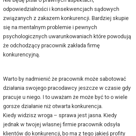
ź
odpowiedzialności i konsekwencjach sądowych
w
związanych z zakazem konkurencji. Bardziej skupie
i
się na mentalnym problemie i pewnych
ę
psychologicznych uwarunkowaniach które powodują
k
że odchodzący pracownik zakłada firmę
o
konkurencyjną.
w
y
c
Warto by nadmienić że pracownik może sabotować
h
działania swojego pracodawcy jeszcze w czasie gdy
pracuje u niego. I to uważam że może być to o wiele
gorsze działanie niż otwarta konkurencja.
Kiedy widzisz wroga – sprawa jest jasna. Kiedy
jednak w twojej własnej firmie pracownik odsyła
klientów do konkurencji, bo ma z tego jakieś profity