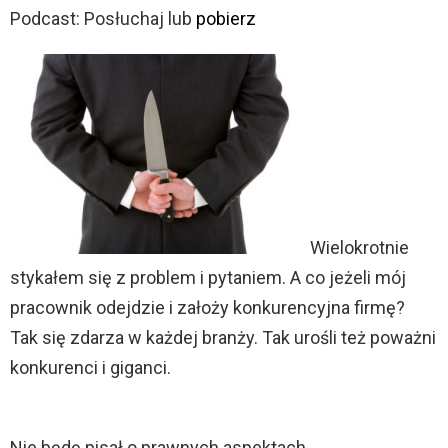
t
Podcast: Posłuchaj lub
pobierz
w
a
r
z
a
c
z
Wielokrotnie
p
stykałem się z problem i pytaniem. A co jeżeli mój
l
pracownik odejdzie i założy konkurencyjna firmę?
i
Tak się zdarza w każdej branży. Tak urośli też poważni
k
konkurenci i giganci.
ó
w
d
Nie będę pisał o prawnych aspektach,