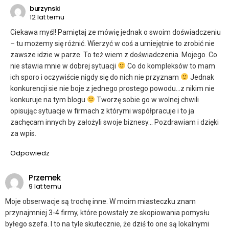
burzynski
12 lat temu
Ciekawa myśl! Pamiętaj ze mówię jednak o swoim doświadczeniu
– tu możemy się różnić. Wierzyć w coś a umiejętnie to zrobić nie
zawsze idzie w parze. To też wiem z doświadczenia. Mojego. Co
nie stawia mnie w dobrej sytuacji
Co do kompleksów to mam
ich sporo i oczywiście nigdy się do nich nie przyznam
Jednak
konkurencji sie nie boje z jednego prostego powodu…z nikim nie
konkuruje na tym blogu
Tworzę sobie go w wolnej chwili
opisując sytuacje w firmach z którymi współpracuje i to ja
zachęcam innych by założyli swoje biznesy… Pozdrawiam i dzięki
za wpis.
Odpowiedz
Przemek
9 lat temu
Moje obserwacje są trochę inne. W moim miasteczku znam
przynajmniej 3-4 firmy, które powstały ze skopiowania pomysłu
byłego szefa. I to na tyle skutecznie, że dziś to one są lokalnymi