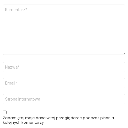
Komentarz
*
Nazwa
*
Adres
email
*
Witryna
internetowa
Zapamiętaj moje dane w tej przeglądarce podczas pisania
kolejnych komentarzy.