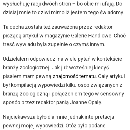
wysłuchuję racji dwóch stron – bo obie mi ufają. Do
k
dzisiaj mnie to dziwi mimo iż jestem tego świadomy.
o
w
Ta cecha została też zauważona przez redaktor
y
piszącą artykuł w magazynie Galerie Handlowe. Choć
c
treść wywiadu była zupełnie o czymś innym.
h
Udzielałem odpowiedzi na wiele pytań w kontekście
branży zoologicznej. Jak już wcześniej kiedyś
pisałem mam pewną
znajomość tematu
. Cały artykuł
był kompilacją wypowiedzi kilku osób związanych z
branżą zoologiczną i połączeniem tego w sensowny
sposób przez redaktor panią Joanne Opalę.
Najciekawsza było dla mnie jednak interpretacja
pewnej mojej wypowiedzi. Otóż było podane