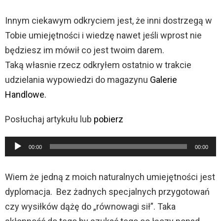
Innym ciekawym odkryciem jest, że inni dostrzegą w
Tobie umiejętności i wiedzę nawet jeśli wprost nie
będziesz im mówił co jest twoim darem.
Taką własnie rzecz odkryłem ostatnio w trakcie
udzielania wypowiedzi do magazynu
Galerie
Handlowe.
Posłuchaj artykułu lub
pobierz
O
00:00
00:00
d
t
Wiem że jedną z moich naturalnych umiejętności jest
w
dyplomacja. Bez żadnych specjalnych przygotowań
a
czy wysiłków dążę do „równowagi sił”. Taka
r