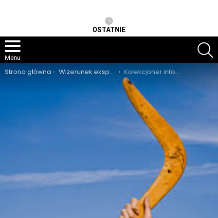
OSTATNIE
S
Menu
Jesteś tutaj:
Strona główna
Wizerunek eksperta
Kolekcjoner informacji zwrotnych