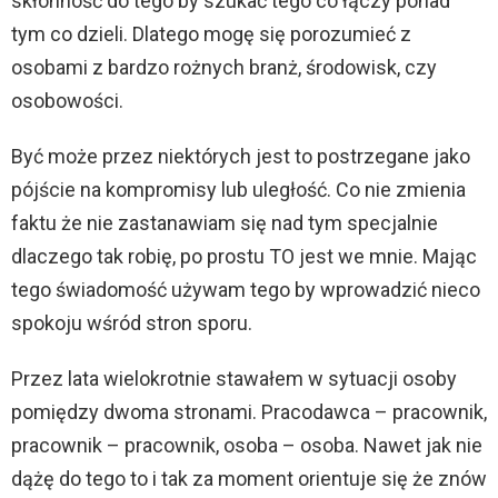
skłonność do tego by szukać tego co łączy ponad
z
tym co dzieli. Dlatego mogę się porozumieć z
a
osobami z bardzo rożnych branż, środowisk, czy
c
osobowości.
z
Być może przez niektórych jest to postrzegane jako
p
pójście na kompromisy lub uległość. Co nie zmienia
l
faktu że nie zastanawiam się nad tym specjalnie
i
dlaczego tak robię, po prostu TO jest we mnie. Mając
k
tego świadomość używam tego by wprowadzić nieco
ó
spokoju wśród stron sporu.
w
d
Przez lata wielokrotnie stawałem w sytuacji osoby
ź
pomiędzy dwoma stronami. Pracodawca – pracownik,
w
pracownik – pracownik, osoba – osoba. Nawet jak nie
i
dążę do tego to i tak za moment orientuje się że znów
ę