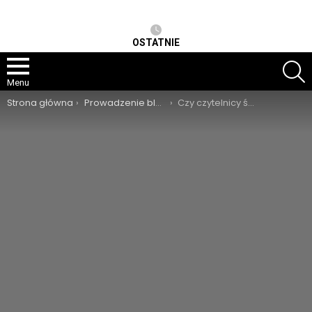
OSTATNIE
S
Menu
Jesteś tutaj:
Strona główna
Prowadzenie bloga
Czy czytelnicy śpią czytając Twojego bloga?