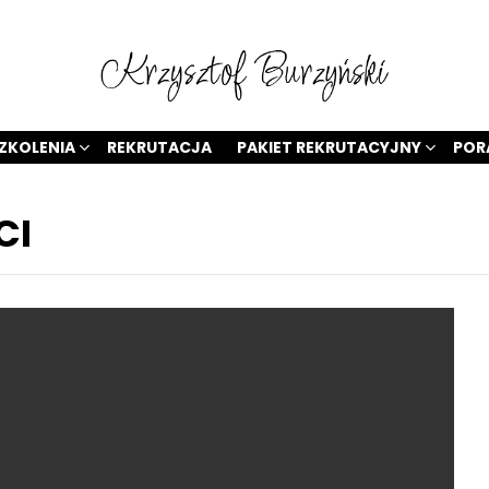
ZKOLENIA
REKRUTACJA
PAKIET REKRUTACYJNY
POR
CI