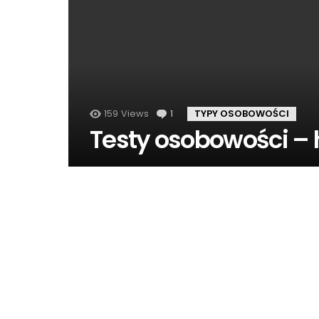
159
Views
1
komentarz
TYPY OSOBOWOŚCI
Testy osobowości –