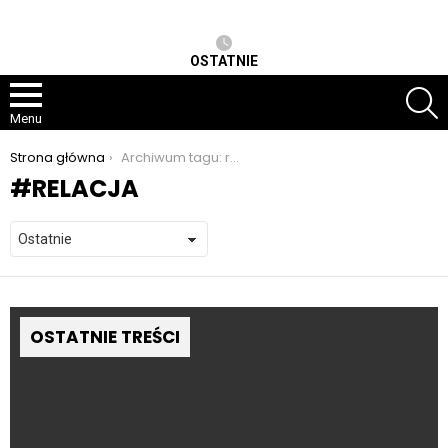
OSTATNIE
S
Menu
Jesteś tutaj:
Strona główna
Archiwum tagu: relacja
RELACJA
OSTATNIE TREŚCI