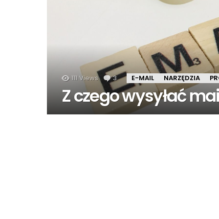
111
Views
3
komentarze
E-MAIL
NARZĘDZIA
PR
Z czego wysyłać mai