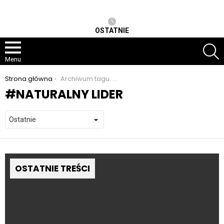
OSTATNIE
S
Menu
Jesteś tutaj:
Strona główna
Archiwum tagu: naturalny lider
NATURALNY LIDER
OSTATNIE TREŚCI