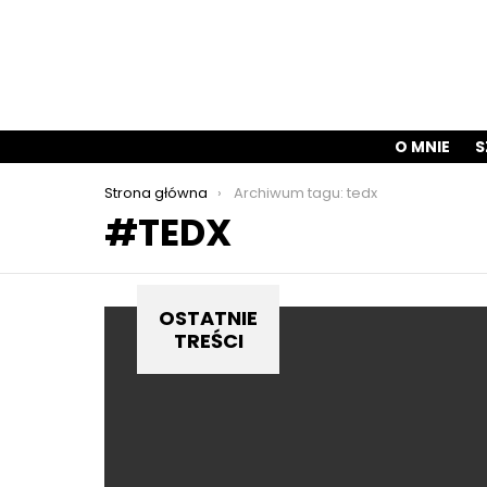
O MNIE
S
Jesteś tutaj:
Strona główna
Archiwum tagu: tedx
TEDX
OSTATNIE
TREŚCI