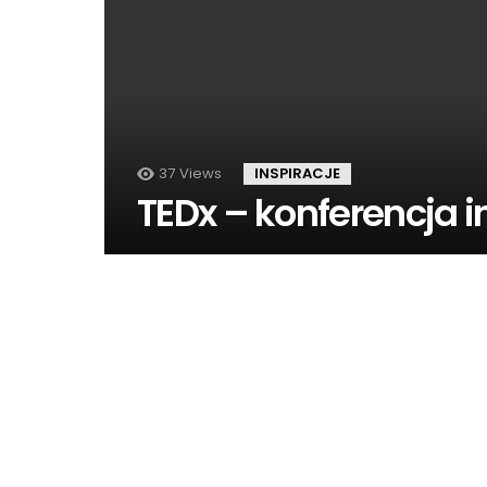
37
Views
INSPIRACJE
TEDx – konferencja i