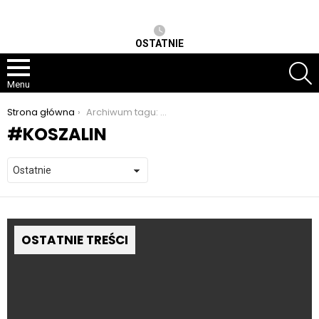
OSTATNIE
S
Menu
Jesteś tutaj:
Strona główna
Archiwum tagu: koszalin
KOSZALIN
OSTATNIE TREŚCI